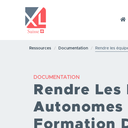
Aller
au
contenu
NAVIGATION
principal
XL
Ressources
Documentation
Rendre les équip
SUISSE
DOCUMENTATION
Rendre Les
Autonomes 
Formation 