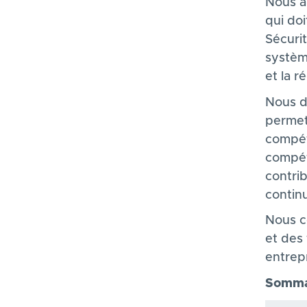
Nous a
qui doi
Sécurit
systèm
et la r
Nous d
permet
compét
compét
contrib
continu
Nous c
et des
entrep
Sommai