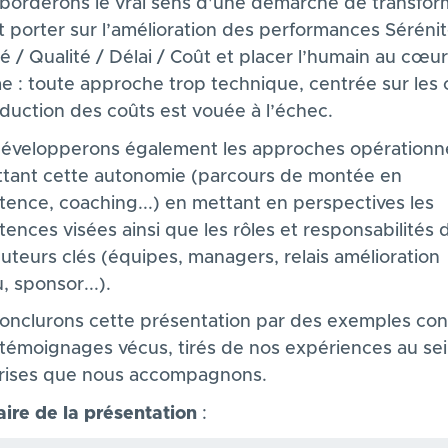
borderons le vrai sens d’une démarche de transfor
t porter sur l’amélioration des performances Sérénit
é / Qualité / Délai / Coût et placer l’humain au cœu
e : toute approche trop technique, centrée sur les o
éduction des coûts est vouée à l’échec.
évelopperons également les approches opérationne
tant cette autonomie (parcours de montée en
ence, coaching...) en mettant en perspectives les
ences visées ainsi que les rôles et responsabilités 
uteurs clés (équipes, managers, relais amélioration
, sponsor...).
onclurons cette présentation par des exemples con
 témoignages vécus, tirés de nos expériences au se
rises que nous accompagnons.
re de la présentation
: