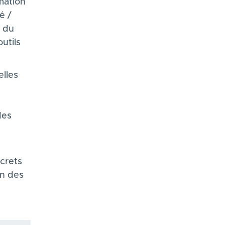
mation
é /
r du
utils
lles
des
crets
in des