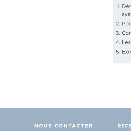
Dém
sy
Pou
Com
Les
Exe
NOUS CONTACTER
RECE