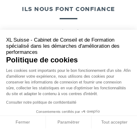
ILS NOUS FONT CONFIANCE
Nous proposons à nos clients de renouer
avec l’accroissement de leurs performances
XL Suisse - Cabinet de Conseil et de Formation
par la mise en place d’une
démarche Lean
spécialisé dans les démarches d'amélioration des
Manufacturing opérationnelle
et
performances
génératrice de gains réels.
Politique de cookies
Les cookies sont importants pour le bon fonctionnement d'un site. Afin
d'améliorer votre expérience, nous utilisons des cookies pour
conserver les informations de connexion et fournir une connexion
VOIR TOUTES NOS RÉFÉRENCES
sûre, collecter les statistiques en vue d'optimiser les fonctionnalités
du site et adapter le contenu à vos centres d'intérêt.
Consulter notre politique de confidentialité
Consentements certifiés par
Fermer
Paramétrer
Tout accepter
NOS PARTENAIRES
Plateforme de Gestion du Consentement : Personnalisez vos Options
Axeptio consent