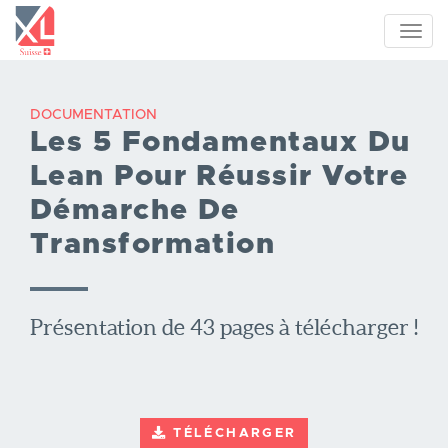
Aller
au
Toggl
contenu
navig
principal
DOCUMENTATION
Les 5 Fondamentaux Du
Lean Pour Réussir Votre
Démarche De
Transformation
Présentation de 43 pages à télécharger !
TÉLÉCHARGER