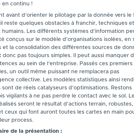
 en continu !
t avant d’orienter le pilotage par la donnée vers le 
 il reste quelques obstacles à franchir, techniques e
t humains. Les différents systèmes d’information p
té conçus sur le modèle d’organisations isolées, en s
s et la consolidation des différentes sources de do
t donc pas toujours simples. Il peut aussi manquer 
ences au sein de l’entreprise. Passés ces premiers
les, un outil même puissant ne remplacera pas
ligence collective. Les modèles statistiques ainsi ren
s sont de réels catalyseurs d’optimisations. Restons
is vigilants à ne pas perdre le contact avec le sol. L
éalisés seront le résultat d’actions terrain, robustes,
et ceux qui font auront toutes les cartes en main po
 leur process.
re de la présentation :