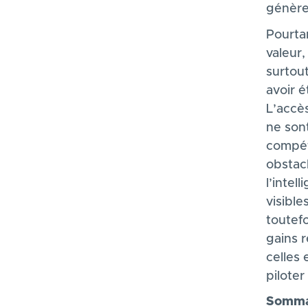
génère
Pourtan
valeur,
surtou
avoir é
L’accè
ne son
compét
obstac
l’intel
visible
toutefo
gains r
celles 
piloter
Sommai