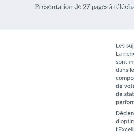
Présentation de 27 pages à télécha
Les suj
La rich
sont m
dans l
compor
de vot
de sta
perform
Déclen
d'optim
l’Excel