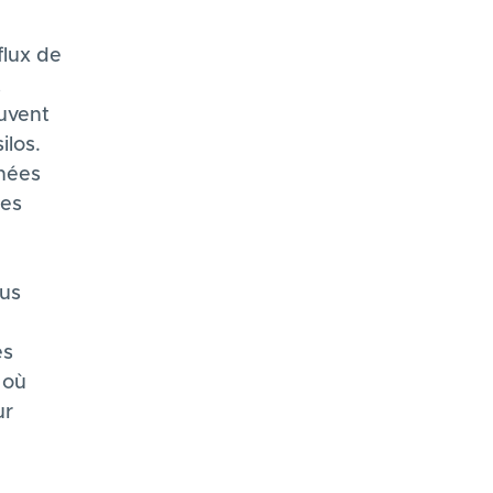
flux de
t
euvent
ilos.
nnées
des
dus
es
 où
ur