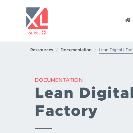
Aller
au
contenu
NAVIGATION
principal
XL
Ressources
Documentation
Lean Digital | Da
SUISSE
DOCUMENTATION
Lean Digita
Factory