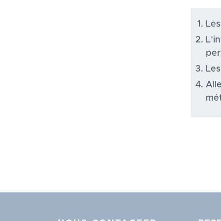
Les
L’i
per
Les
All
mét