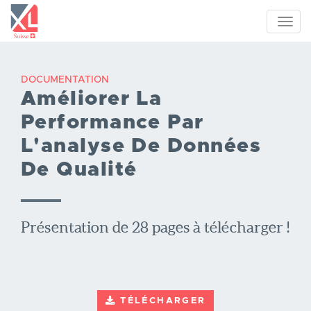
Aller
au
Toggl
contenu
navig
principal
DOCUMENTATION
Améliorer La
Performance Par
L'analyse De Données
De Qualité
Présentation de 28 pages à télécharger !
TÉLÉCHARGER