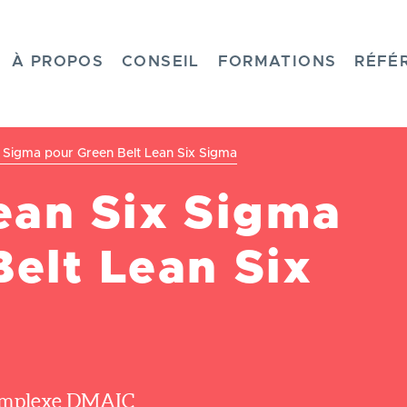
HOME
À PROPOS
CONSEIL
FORMATIONS
RÉFÉ
x Sigma pour Green Belt Lean Six Sigma
Lean Six Sigma
elt Lean Six
complexe DMAIC