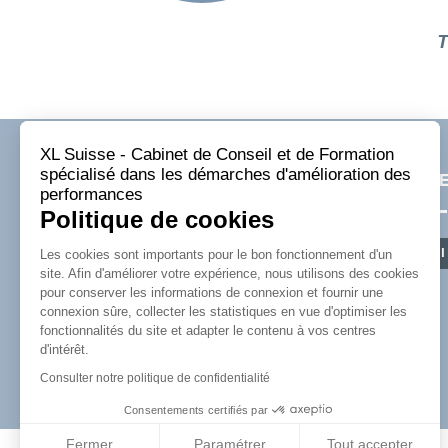
XL Suisse - Cabinet de Conseil et de Formation
spécialisé dans les démarches d'amélioration des
NOUS CONTACTER
RECE
performances
Politique de cookies
XL SUISSE SARL
Les cookies sont importants pour le bon fonctionnement d'un
S'
Faubourg du Lac 11
site. Afin d'améliorer votre expérience, nous utilisons des cookies
2000 Neuchâtel - Suisse
pour conserver les informations de connexion et fournir une
connexion sûre, collecter les statistiques en vue d'optimiser les
Tél :
+41 (0)22 508 78 68
fonctionnalités du site et adapter le contenu à vos centres
Email :
contact@xl-suisse.ch
d'intérêt.
Consulter notre politique de confidentialité
Consentements certifiés par
Fermer
Paramétrer
Tout accepter