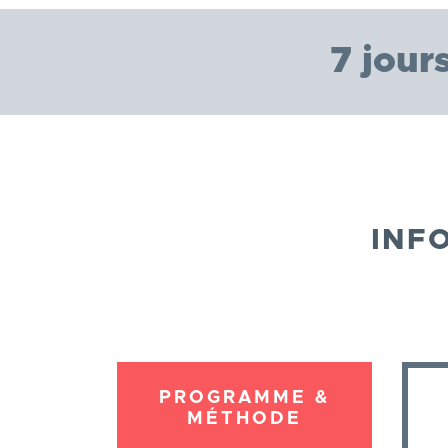
7 jour
INF
PROGRAMME &
MÉTHODE