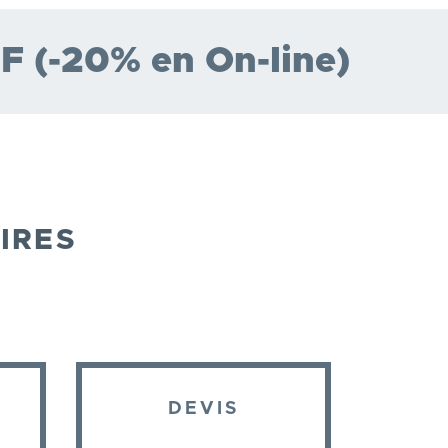
F (-20% en On-line)
IRES
DEVIS